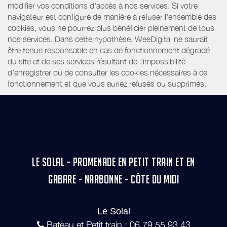
modifier vos conditions d'accès à nos services. Si votre
navigateur est configuré de manière à refuser l'ensemble des
cookies, vous ne pourrez plus bénéficier pleinement de tous
nos services. Dans cette hypothèse, WeeDigital ne saurait
être tenue responsable en cas de fonctionnement dégradé
du site et de ses services résultant de l’impossibilité
d’enregistrer ou de consulter les cookies nécessaires à ce
fonctionnement et que vous auriez refusés ou supprimés.
LE SOLAL - PROMENADE EN PETIT TRAIN ET EN
GABARE - NARBONNE - CÔTE DU MIDI
Le Solal
Bateau et Petit train : 06.79.55.93.43